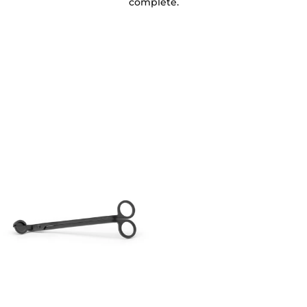
complēte.
Coupe-mēche