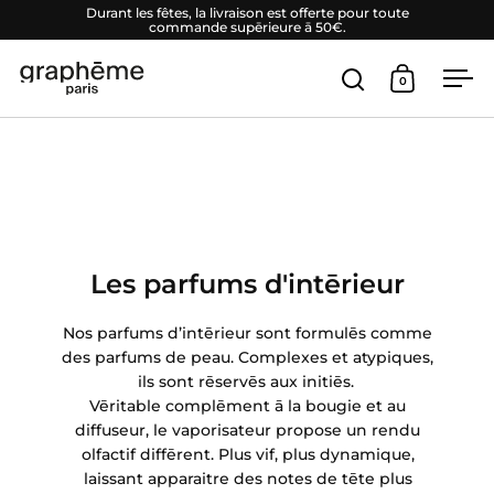
Passer au contenu
Durant les fêtes, la livraison est offerte pour toute
commande supērieure ā 50€.
0
Ouvrir la fenēt
Ouvrir vot
Ouv
Les parfums d'intērieur
Nos parfums d’intērieur sont formulēs comme
des parfums de peau. Complexes et atypiques,
ils sont rēservēs aux initiēs.
Vēritable complēment ā la bougie et au
diffuseur, le vaporisateur propose un rendu
olfactif diffērent. Plus vif, plus dynamique,
laissant apparaitre des notes de tēte plus