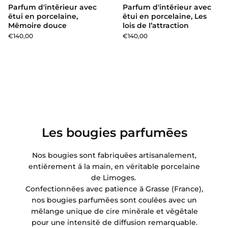
Parfum d'intērieur avec
Parfum d'intērieur avec
ētui en porcelaine,
ētui en porcelaine, Les
Mēmoire douce
lois de l’attraction
€140,00
€140,00
Les bougies parfumēes
Nos bougies sont fabriquēes artisanalement,
entiērement ā la main, en vēritable porcelaine
de Limoges.
Confectionnēes avec patience ā Grasse (France),
nos bougies parfumēes sont coulēes avec un
mēlange unique de cire minērale et vēgētale
pour une intensitē de diffusion remarquable.