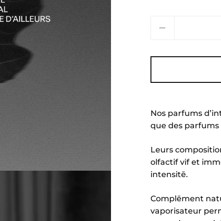
Quantité
Nos parfums d’in
que des parfums 
Leurs composition
olfactif vif et im
intensitē.
Complēment nature
vaporisateur per