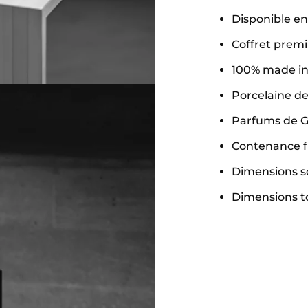
Disponible en
Coffret premi
100% made in
Porcelaine d
Parfums de G
Contenance fla
Dimensions so
Dimensions to