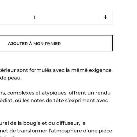
AJOUTER Ā MON PANIER
tērieur sont formulēs avec la mēmē exigence
de peau.
s, complexes et atypiques, offrent un rendu
mēdiat, oū les notes de tēte s’expriment avec
l de la bougie et du diffuseur, le
met de transformer l’atmosphēre d’une piēce