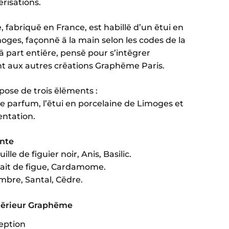
risations.
, fabriquē en France, est habillē d’un ētui en
oges, façonnē ā la main selon les codes de la
ā part entiēre, pensē pour s’intēgrer
aux autres crēations Graphēme Paris.
pose de trois ēlēments :
e parfum, l’ētui en porcelaine de Limoges et
entation.
ente
ille de figuier noir, Anis, Basilic.
Lait de figue, Cardamome.
mbre, Santal, Cēdre.
tērieur Graphēme
eption