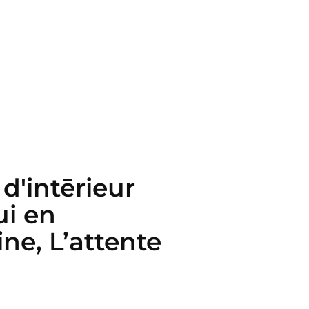
d'intērieur
ui en
ine, L’attente