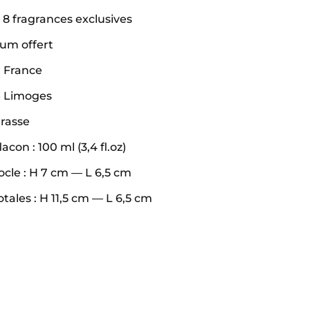
 8 fragrances exclusives
um offert
 France
e Limoges
rasse
con : 100 ml (3,4 fl.oz)
cle : H 7 cm — L 6,5 cm
tales : H 11,5 cm — L 6,5 cm